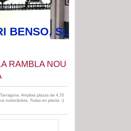
I BENSO, SL
LA RAMBLA NOU
A
 Tarragona. Amplias plazas de 4,70
a motoclicleta. Todas en planta -1.