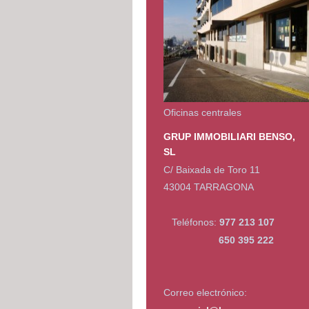
Oficinas centrales
GRUP IMMOBILIARI BENSO,
SL
C/ Baixada de Toro 11
43004 TARRAGONA
Teléfonos:
977 213 107
650 395 222
Correo electrónico: